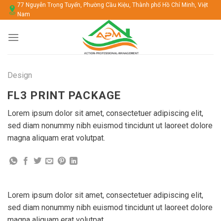
Chuyển
77 Nguyễn Trọng Tuyển, Phường Cầu Kiệu, Thành phố Hồ Chí Minh, Việt
Nam
đến
nội
dung
Design
FL3 PRINT PACKAGE
Lorem ipsum dolor sit amet, consectetuer adipiscing elit,
sed diam nonummy nibh euismod tincidunt ut laoreet dolore
magna aliquam erat volutpat.
Lorem ipsum dolor sit amet, consectetuer adipiscing elit,
sed diam nonummy nibh euismod tincidunt ut laoreet dolore
magna aliquam erat volutpat.