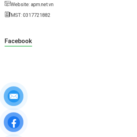
Website: apm.net.vn
MST: 0317721882
Facebook