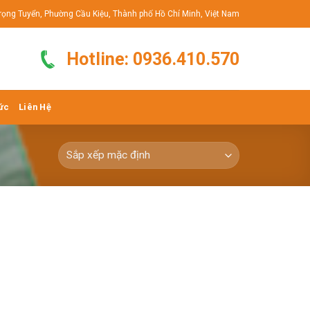
rọng Tuyển, Phường Cầu Kiệu, Thành phố Hồ Chí Minh, Việt Nam
Hotline: 0936.410.570
ức
Liên Hệ