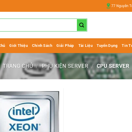
77 Nguyễn T
Chủ
Giới Thiệu
Chính Sách
Giải Pháp
Tài Liệu
Tuyển Dụng
Tin T
TRANG CHỦ
/
PHỤ KIỆN SERVER
/
CPU SERVER