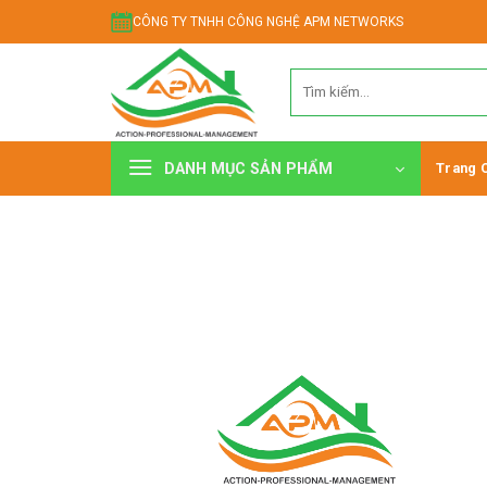
Chuyển
CÔNG TY TNHH CÔNG NGHỆ APM NETWORKS
đến
nội
Tìm
dung
kiếm:
DANH MỤC SẢN PHẨM
Trang 