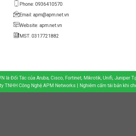
Phone: 0936410570
Email: apm@apm.net.vn
Website: apm.net.vn
MST: 0317721882
 là Đối Tác của Aruba, Cisco, Fortinet, Mikrotik, Unifi, Juniper T
 ty TNHH Công Nghệ APM Networks | Nghiêm cấm tái bản khi ch