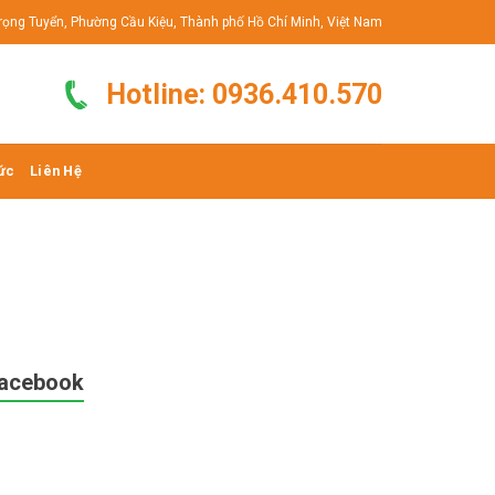
rọng Tuyển, Phường Cầu Kiệu, Thành phố Hồ Chí Minh, Việt Nam
Hotline: 0936.410.570
ức
Liên Hệ
acebook