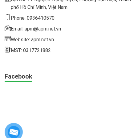
phố Hồ Chí Minh, Việt Nam
Phone: 0936410570
Email: apm@apm.net.vn
Website: apm.net.vn
MST: 0317721882
Facebook