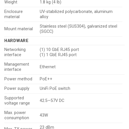
Weight
1.8 kg (4 lb)
Enclosure
UV-stabilized polycarbonate, aluminum
material
alloy
Stainless steel (SUS304), galvanized steel
Mount material
(SGCC)
HARDWARE
Networking
(1) 10 GbE RJ45 port
interface
(1) 1 GbE RJ45 port
Management
Ethernet
interface
Power method
PoE++
Power supply
UniFi PoE switch
Supported
42.5—57V DC
voltage range
Max. power
43W
consumption
23 dBm