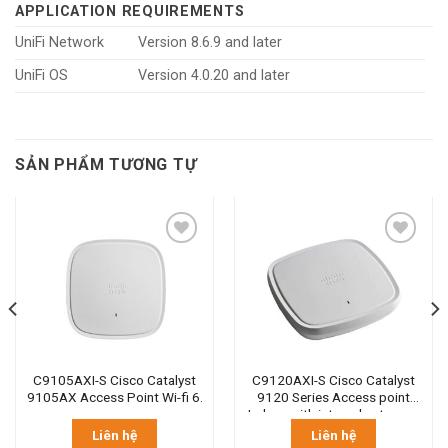
APPLICATION REQUIREMENTS
UniFi Network
Version 8.6.9 and later
UniFi OS
Version 4.0.20 and later
SẢN PHẨM TƯƠNG TỰ
C9105AXI-S Cisco Catalyst
C9120AXI-S Cisco Catalyst
9105AX Access Point Wi-fi 6.
9120 Series Access point
Indoor with internal antennas
Liên hệ
Liên hệ