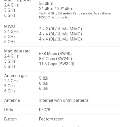
Max. TX power
30 dBm
2.4 GHz
24 dBm / 30* dBm
5 GHz
*With 6 GHz Extended Range mode. Available in
6 GHz
FCC/IC region only.
MIMO
2 x 2 (DL/UL MU-MIMO)
2.4 GHz
4 x 4 (DL/UL MU-MIMO)
5 GHz
4 x 4 (DL/UL MU-MIMO)
6 GHz
Max. data rate
688 Mbps (BW40)
2.4 GHz
8.6 Gbps (BW240)
5 GHz
11.5 Gbps (BW320)
6 GHz
Antenna gain
5 dBi
2.4 GHz
6 dBi
5 GHz
6 dBi
6 GHz
Antenna
Internal with omni patterns
LEDs
R/G/B
Button
Factory reset