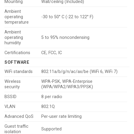
Mounting
Wall/ceiling (Included)
Ambient
operating
-30 to 50° C (-22 to 122° F)
temperature
Ambient
operating
5 to 95% noncondensing
humidity
Certifications
CE, FCC, IC
SOFTWARE
WiFi standards
802.11a/b/g/n/ac/ax/be (WiFi 6, WiFi 7)
Wireless
WPA-PSK, WPA-Enterprise
security
(WPA/WPA2/WPA3/PPSK)
BSSID
8 per radio
VLAN
802.1Q
Advanced QoS
Per-user rate limiting
Guest traffic
Supported
isolation