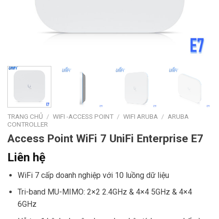
TRANG CHỦ
/
WIFI -ACCESS POINT
/
WIFI ARUBA
/
ARUBA
CONTROLLER
Access Point WiFi 7 UniFi Enterprise E7
Liên hệ
WiFi 7 cấp doanh nghiệp với 10 luồng dữ liệu
Tri-band MU-MIMO: 2×2 2.4GHz & 4×4 5GHz & 4×4
6GHz