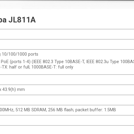
uba JL811A
g 10/100/1000 ports
4 PoE (ports 1-4) (IEEE 802.3 Type 10BASE-T, IEEE 802.3u Type 100B
: half or full; 1000BASE-T: full only
 x 43.9(h) mm
0MHz, 512 MB SDRAM, 256 MB flash; packet buffer: 1.5MB