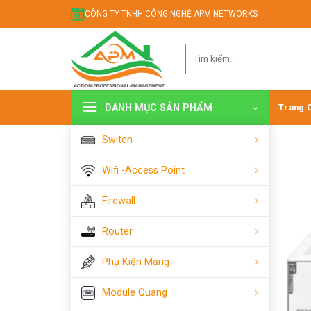
Chuyển
CÔNG TY TNHH CÔNG NGHỆ APM NETWORKS
đến
nội
Tìm
dung
kiếm:
DANH MỤC SẢN PHẨM
Trang 
Switch
Wifi -Access Point
Firewall
Router
Phụ Kiện Mạng
Module Quang