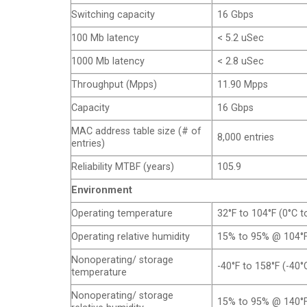
Switching capacity
16 Gbps
100 Mb latency
< 5.2 uSec
1000 Mb latency
< 2.8 uSec
Throughput (Mpps)
11.90 Mpps
Capacity
16 Gbps
MAC address table size (# of
8,000 entries
entries)
Reliability MTBF (years)
105.9
Environment
Operating temperature
32°F to 104°F (0°C t
Operating relative humidity
15% to 95% @ 104°F
Nonoperating/ storage
-40°F to 158°F (-40°
temperature
Nonoperating/ storage
15% to 95% @ 140°F