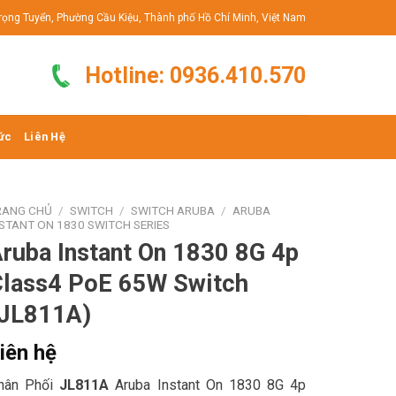
rọng Tuyển, Phường Cầu Kiệu, Thành phố Hồ Chí Minh, Việt Nam
Hotline: 0936.410.570
ức
Liên Hệ
RANG CHỦ
/
SWITCH
/
SWITCH ARUBA
/
ARUBA
NSTANT ON 1830 SWITCH SERIES
ruba Instant On 1830 8G 4p
Class4 PoE 65W Switch
(JL811A)
iên hệ
hân Phối
JL811A
Aruba Instant On 1830 8G 4p