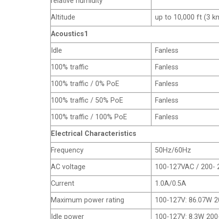
relative humidity
Altitude
up to 10,000 ft (3 k
Acoustics1
Idle
Fanless
100% traffic
Fanless
100% traffic / 0% PoE
Fanless
100% traffic / 50% PoE
Fanless
100% traffic / 100% PoE
Fanless
Electrical Characteristics
Frequency
50Hz/60Hz
AC voltage
100-127VAC / 200-
Current
1.0A/0.5A
Maximum power rating
100-127V: 86.07W 2
Idle power
100-127V: 8.3W 200