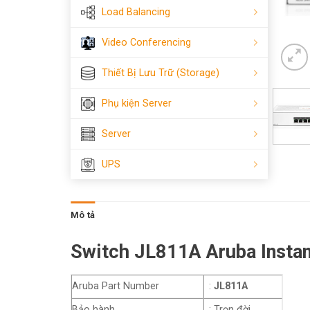
Load Balancing
Video Conferencing
Thiết Bị Lưu Trữ (Storage)
Phụ kiện Server
Server
UPS
Mô tả
Switch JL811A Aruba Insta
Aruba Part Number
:
JL811A
Bảo hành
: Trọn đời