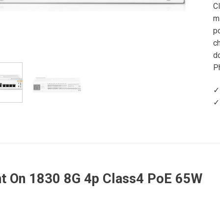
C
m
p
ch
d
P
✓
✓
nt On 1830 8G 4p Class4 PoE 65W