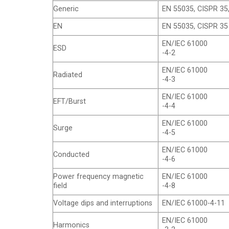
Generic
EN 55035, CISPR 35
EN
EN 55035, CISPR 35
EN/IEC 61000
ESD
-4-2
EN/IEC 61000
Radiated
-4-3
EN/IEC 61000
EFT/Burst
-4-4
EN/IEC 61000
Surge
-4-5
EN/IEC 61000
Conducted
-4-6
Power frequency magnetic
EN/IEC 61000
field
-4-8
Voltage dips and interruptions
EN/IEC 61000-4-11
EN/IEC 61000
Harmonics