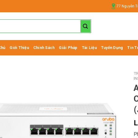
77 Nguyễn T
Chủ
Giới Thiệu
Chính Sách
Giải Pháp
Tài Liệu
Tuyển Dụng
Tin T
T
I
A
L
P