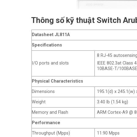
Thông số kỹ thuật Switch Ar
Datasheet JL811A
Specifications
8 RJ-45 autosensin
I/O ports and slots
IEEE 802.3at Class 
10BASE-T/100BASE-TX
Physical Characteristics
Dimensions
195.1(d) x 245.1(w)
Weight
3.40 lb (1.54 kg)
Memory and Flash
ARM Cortex-A9 @ 80
Performance
Throughput (Mpps)
11.90 Mpps