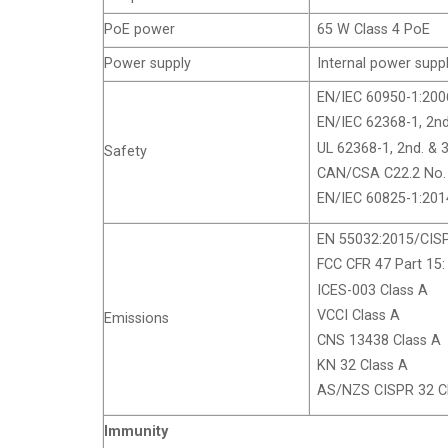
PoE power
65 W Class 4 PoE
Power supply
Internal power supp
EN/IEC 60950-1:200
EN/IEC 62368-1, 2nd.
UL 62368-1, 2nd. & 3
Safety
CAN/CSA C22.2 No. 6
EN/IEC 60825-1:201
EN 55032:2015/CISP
FCC CFR 47 Part 15:
ICES-003 Class A
VCCI Class A
Emissions
CNS 13438 Class A
KN 32 Class A
AS/NZS CISPR 32 C
Immunity