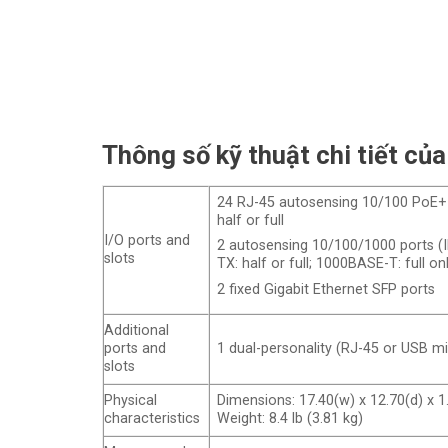
Thông số kỹ thuật chi tiết của
24 RJ-45 autosensing 10/100 PoE+ 
half or full
I/O ports and
2 autosensing 10/100/1000 ports 
slots
TX: half or full; 1000BASE-T: full on
2 fixed Gigabit Ethernet SFP ports
Additional
ports and
1 dual-personality (RJ-45 or USB mi
slots
Physical
Dimensions: 17.40(w) x 12.70(d) x 1.
characteristics
Weight: 8.4 lb (3.81 kg)