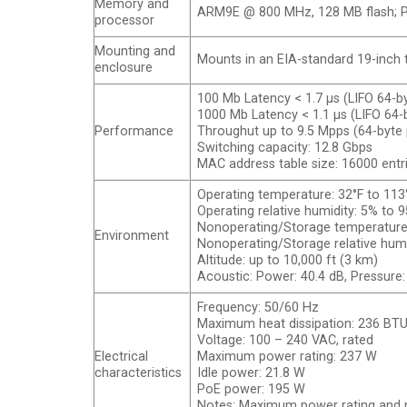
Memory and
ARM9E @ 800 MHz, 128 MB flash; Pa
processor
Mounting and
Mounts in an EIA-standard 19-inch 
enclosure
100 Mb Latency < 1.7 µs (LIFO 64-b
1000 Mb Latency < 1.1 µs (LIFO 64-
Performance
Throughut up to 9.5 Mpps (64-byte
Switching capacity: 12.8 Gbps
MAC address table size: 16000 entr
Operating temperature: 32°F to 113°
Operating relative humidity: 5% to
Nonoperating/Storage temperature:-
Environment
Nonoperating/Storage relative hum
Altitude: up to 10,000 ft (3 km)
Acoustic: Power: 40.4 dB, Pressure:
Frequency: 50/60 Hz
Maximum heat dissipation: 236 BTU/
Voltage: 100 – 240 VAC, rated
Electrical
Maximum power rating: 237 W
characteristics
Idle power: 21.8 W
PoE power: 195 W
Notes: Maximum power rating and m