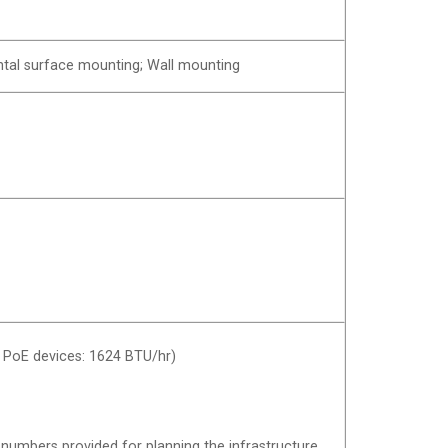
ontal surface mounting; Wall mounting
. PoE devices: 1624 BTU/hr)
umbers provided for planning the infrastructure