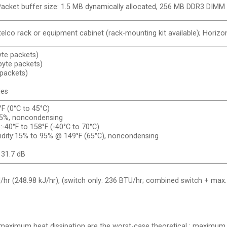
cket buffer size: 1.5 MB dynamically allocated, 256 MB DDR3 DIMM
telco rack or equipment cabinet (rack-mounting kit available); Horiz
yte packets)
byte packets)
 packets)
ies
F (0°C to 45°C)
 95%, noncondensing
40°F to 158°F (-40°C to 70°C)
idity:15% to 95% @ 149°F (65°C), noncondensing
 31.7 dB
hr (248.98 kJ/hr), (switch only: 236 BTU/hr; combined switch + max
aximum heat dissipation are the worst-case theoretical : maximum n