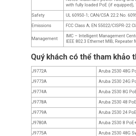
with fully loaded PoE (if equipped),
Safety
UL 60950-1; CAN/CSA 22.2 No. 6095
Emissions
FCC Class A; EN 55022/CISPR-22 Cl
IMC – Intelligent Management Cent
Management
IEEE 802.3 Ethernet MIB; Repeater 
Quý khách có thể tham khảo 
J9772A
Aruba 2530 48G P
J9773A
Aruba 2530 24G P
J9774A
Aruba 2530 8G Po
J9778A
Aruba 2530 48 Po
J9779A
Aruba 2530 24 Po
J9780A
Aruba 2530 8 PoE
J9775A
Aruba 2530 48G S