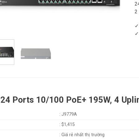
2
2
✓
✓
24 Ports 10/100 PoE+ 195W, 4 Upli
: J9779A
: $1,415
: Giá rẻ nhất thị trường