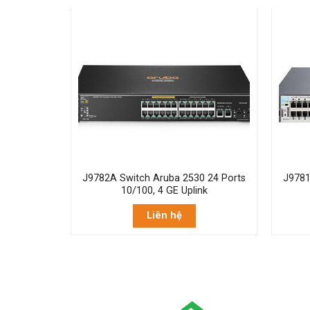
0 48 Ports
J9782A Switch Aruba 2530 24 Ports
J9781
SFP ports
10/100, 4 GE Uplink
Liên hệ