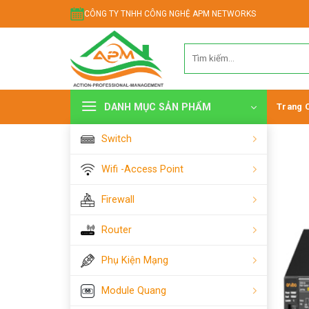
Chuyển
CÔNG TY TNHH CÔNG NGHỆ APM NETWORKS
đến
nội
Tìm
dung
kiếm:
DANH MỤC SẢN PHẨM
Trang 
Switch
Wifi -Access Point
Firewall
Router
Phụ Kiện Mạng
Module Quang