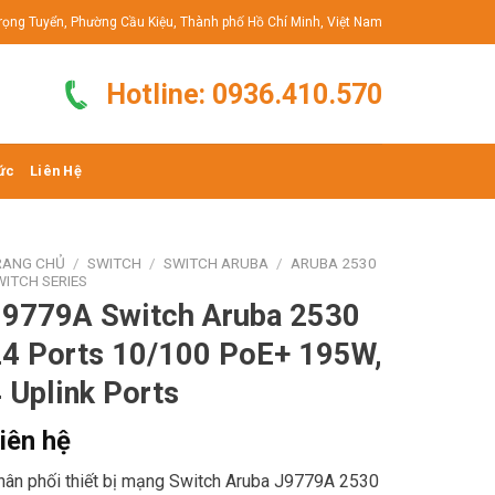
rọng Tuyển, Phường Cầu Kiệu, Thành phố Hồ Chí Minh, Việt Nam
Hotline: 0936.410.570
ức
Liên Hệ
RANG CHỦ
/
SWITCH
/
SWITCH ARUBA
/
ARUBA 2530
WITCH SERIES
J9779A Switch Aruba 2530
4 Ports 10/100 PoE+ 195W,
 Uplink Ports
iên hệ
hân phối thiết bị mạng Switch Aruba J9779A 2530