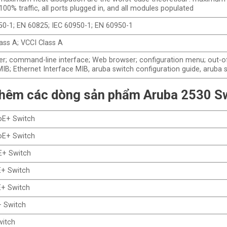
 100% traffic, all ports plugged in, and all modules populated
0-1; EN 60825; IEC 60950-1; EN 60950-1
ass A; VCCI Class A
er; command-line interface; Web browser; configuration menu; out-
MIB; Ethernet Interface MIB, aruba switch configuration guide, arub
thêm các dòng sản phẩm Aruba 2530 Sw
oE+ Switch
oE+ Switch
E+ Switch
E+ Switch
E+ Switch
+ Switch
witch