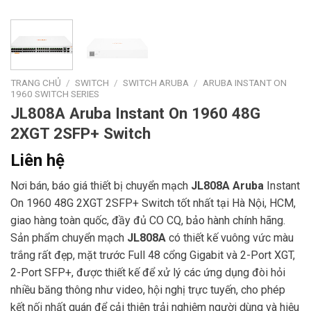
TRANG CHỦ
/
SWITCH
/
SWITCH ARUBA
/
ARUBA INSTANT ON
1960 SWITCH SERIES
JL808A Aruba Instant On 1960 48G
2XGT 2SFP+ Switch
Liên hệ
Nơi bán, báo giá thiết bị chuyển mạch
JL808A
Aruba
Instant
On 1960 48G 2XGT 2SFP+ Switch tốt nhất tại Hà Nội, HCM,
giao hàng toàn quốc, đầy đủ CO CQ, bảo hành chính hãng.
Sản phẩm chuyển mạch
JL808A
có thiết kế vuông vức màu
trắng rất đẹp, mặt trước Full 48 cổng Gigabit và 2-Port XGT,
2-Port SFP+, được thiết kế để xử lý các ứng dụng đòi hỏi
nhiều băng thông như video, hội nghị trực tuyến, cho phép
kết nối nhất quán để cải thiện trải nghiệm người dùng và hiệu