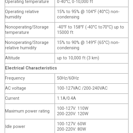
Operating temperature
0-40°C, 0-10,000 ft
Operating relative
15% to 95% @ 104°F (40°C) non-
humidity
condensing
Nonoperating/Storage
-40°F to 158°F (-40°C to70°C) up to
temperature
15000 ft
Nonoperating/Storage
15% to 90% @ 149°F (65°C) non-
relative humidity
condensing
Altitude
up to 10,000 ft (3 km)
Electrical Characteristics
Frequency
50Hz/60Hz
AC voltage
100-127VAC /200-240VAC
Current
1.1A/0.4A
100-127V: 110W
Maximum power rating
200-220V: 120W
100-127V: 60W
Idle power
200-220V: 80W