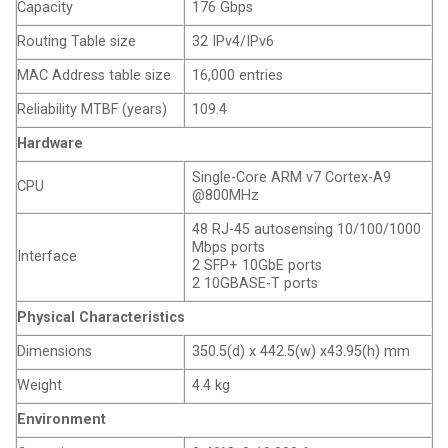
Capacity
176 Gbps
Routing Table size
32 IPv4/IPv6
MAC Address table size
16,000 entries
Reliability MTBF (years)
109.4
Hardware
Single-Core ARM v7 Cortex-A9
CPU
@800MHz
48 RJ-45 autosensing 10/100/1000
Mbps ports
Interface
2 SFP+ 10GbE ports
2 10GBASE-T ports
Physical Characteristics
Dimensions
350.5(d) x 442.5(w) x43.95(h) mm
Weight
4.4 kg
Environment