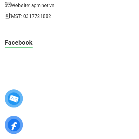
Website: apm.net.vn
MST: 0317721882
Facebook