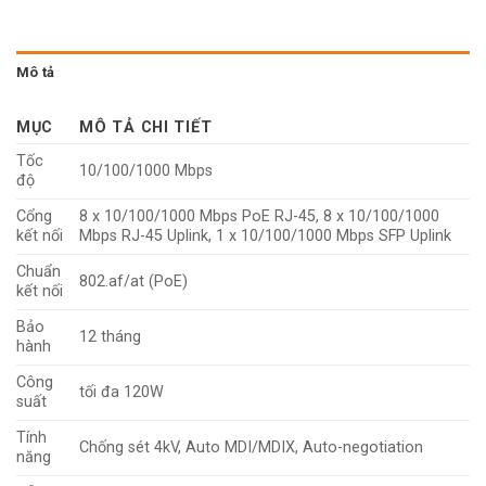
Mô tả
MỤC
MÔ TẢ CHI TIẾT
Tốc
10/100/1000 Mbps
độ
Cổng
8 x 10/100/1000 Mbps PoE RJ-45, 8 x 10/100/1000
kết nối
Mbps RJ-45 Uplink, 1 x 10/100/1000 Mbps SFP Uplink
Chuẩn
802.af/at (PoE)
kết nối
Bảo
12 tháng
hành
Công
tối đa 120W
suất
Tính
Chống sét 4kV, Auto MDI/MDIX, Auto-negotiation
năng