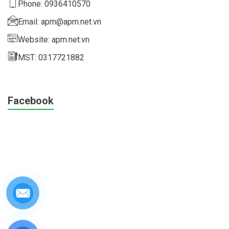
Phone: 0936410570
Email: apm@apm.net.vn
Website: apm.net.vn
MST: 0317721882
Facebook