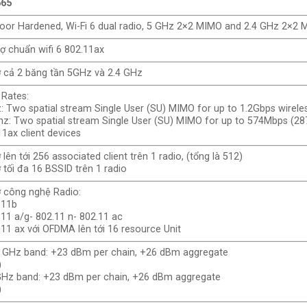
565
oor Hardened, Wi-Fi 6 dual radio, 5 GHz 2×2 MIMO and 2.4 GHz 2×2
rợ chuẩn wifi 6 802.11ax
ợ cả 2 băng tần 5GHz và 2.4 GHz
 Rates:
: Two spatial stream Single User (SU) MIMO for up to 1.2Gbps wireles
hz: Two spatial stream Single User (SU) MIMO for up to 574Mbps (28
11ax client devices
 lên tới 256 associated client trên 1 radio, (tổng là 512)
 tối đa 16 BSSID trên 1 radio
ợ công nghệ Radio:
.11b
.11 a/g- 802.11 n- 802.11 ac
.11 ax với OFDMA lên tới 16 resource Unit
4 GHz band: +23 dBm per chain, +26 dBm aggregate
)
GHz band: +23 dBm per chain, +26 dBm aggregate
)