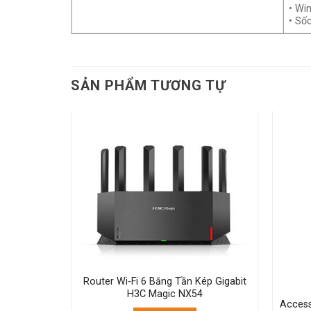
• Wi
• Số
SẢN PHẨM TƯƠNG TỰ
yst 9115
Router Wi-Fi 6 Băng Tần Kép Gigabit
nt
H3C Magic NX54
Access