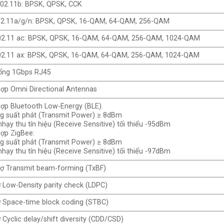
2.11b: BPSK, QPSK, CCK
.11a/g/n: BPSK, QPSK, 16-QAM, 64-QAM, 256-QAM
.11 ac: BPSK, QPSK, 16-QAM, 64-QAM, 256-QAM, 1024-QAM
.11 ax: BPSK, QPSK, 16-QAM, 64-QAM, 256-QAM, 1024-QAM
ổng 1Gbps RJ45
hợp Omni Directional Antennas
hợp Bluetooth Low-Energy (BLE).
g suất phát (Transmit Power) ≥ 8dBm
hạy thu tín hiệu (Receive Sensitive) tối thiểu -95dBm
hợp ZigBee:
g suất phát (Transmit Power) ≥ 8dBm
hạy thu tín hiệu (Receive Sensitive) tối thiểu -97dBm
rợ Transmit beam-forming (TxBF)
ợ Low-Density parity check (LDPC)
ợ Space-time block coding (STBC)
 Cyclic delay/shift diversity (CDD/CSD)