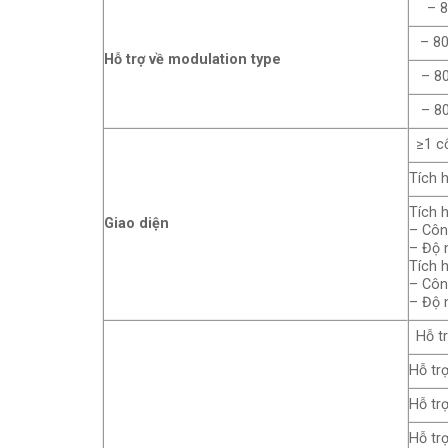
– 80
– 802
Hỗ trợ về modulation type
– 802
– 802
≥1 c
Tích 
Tích 
Giao diện
– Côn
– Độ n
Tích 
– Côn
– Độ n
Hỗ t
Hỗ tr
Hỗ tr
Hỗ trợ