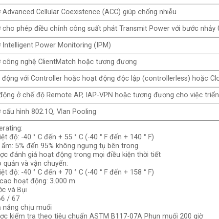
ợ Advanced Cellular Coexistence (ACC) giúp chống nhiễu
ợ cho phép điều chỉnh công suất phát Transmit Power với bước nhảy 
 Intelligent Power Monitoring (IPM)
ợ công nghệ ClientMatch hoặc tương đương
 động với Controller hoặc hoạt động độc lập (controllerless) hoặc Cl
động ở chế độ Remote AP, IAP-VPN hoặc tương đương cho việc triển 
ợ cấu hình 802.1Q, Vlan Pooling
erating:
ệt độ: -40 ° C đến + 55 ° C (-40 ° F đến + 140 ° F)
 ẩm: 5% đến 95% không ngưng tụ bên trong
ợc đánh giá hoạt động trong mọi điều kiện thời tiết
o quản và vận chuyển:
ệt độ: -40 ° C đến + 70 ° C (-40 ° F đến + 158 ° F)
 cao hoạt động: 3.000 m
ớc và Bụi
66 / 67
ả năng chịu muối
ợc kiểm tra theo tiêu chuẩn ASTM B117-07A Phun muối 200 giờ