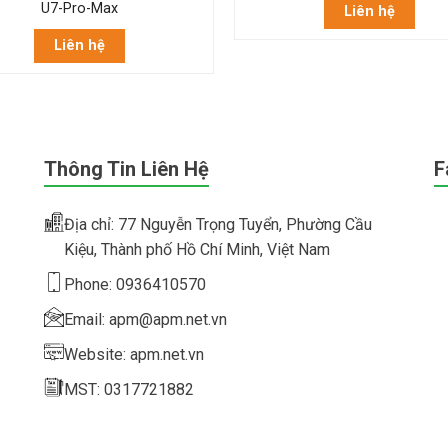
U7-Pro-Max
Liên hệ
Liên hệ
Thông Tin Liên Hệ
F
Địa chỉ: 77 Nguyễn Trọng Tuyển, Phường Cầu
Kiệu, Thành phố Hồ Chí Minh, Việt Nam
Phone: 0936410570
Email: apm@apm.net.vn
Website: apm.net.vn
MST: 0317721882