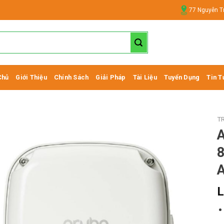
77 Nguyễn T
Chủ
Giới Thiệu
Chính Sách
Giải Pháp
Tài Liệu
Tuyển Dụng
Tin T
T
A
8
L