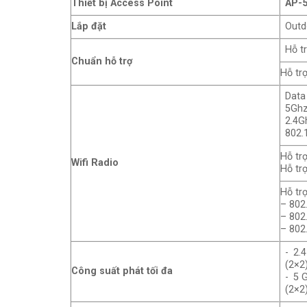
Thiết bị Access Point
AP-
Lắp đặt
Outd
Hỗ t
Chuẩn hỗ trợ
Hỗ tr
Data
5Ghz
2.4G
802.
Hỗ trợ
Wifi Radio
Hỗ trợ
Hỗ tr
– 802
– 802
– 802
- 2.
(2×2
Công suất phát tối đa
- 5 
(2×2