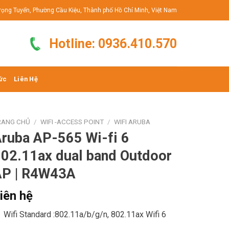
rọng Tuyển, Phường Cầu Kiệu, Thành phố Hồ Chí Minh, Việt Nam
Hotline: 0936.410.570
ức
Liên Hệ
RANG CHỦ
/
WIFI -ACCESS POINT
/
WIFI ARUBA
ruba AP-565 Wi-fi 6
02.11ax dual band Outdoor
AP | R4W43A
iên hệ
Wifi Standard :802.11a/b/g/n, 802.11ax Wifi 6