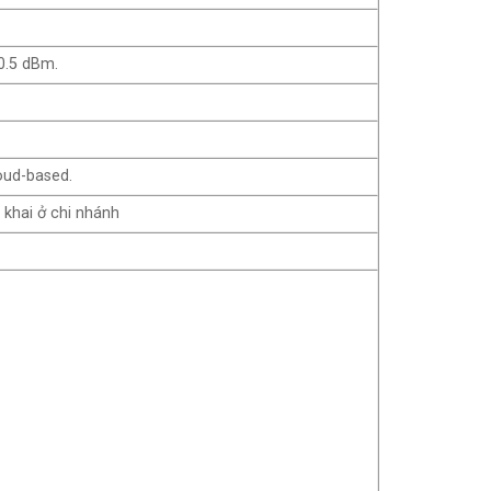
0.5 dBm.
oud-based.
khai ở chi nhánh