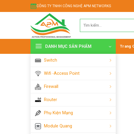
Chuyển
CÔNG TY TNHH CÔNG NGHỆ APM NETWORKS
đến
nội
Tìm
dung
kiếm:
DANH MỤC SẢN PHẨM
Trang 
Switch
Wifi -Access Point
Firewall
Router
Phụ Kiện Mạng
Module Quang