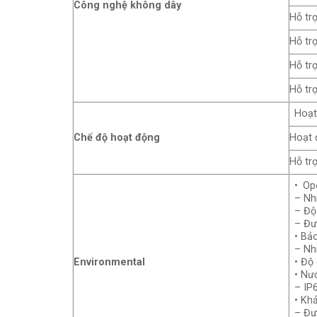
Công nghệ không dây
Hỗ tr
Hỗ tr
Hỗ trợ
Hỗ tr
Hoạt
Chế độ hoạt động
Hoạt 
Hỗ tr
• Op
– Nhi
– Độ
– Đư
• Bả
– Nhi
Environmental
• Độ
• Nư
– IP
• Kh
– Đư