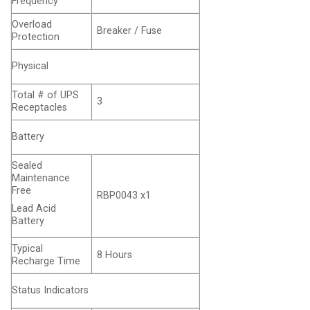
Frequency
Overload
Breaker / Fuse
Protection
Physical
Total # of UPS
3
Receptacles
Battery
Sealed
Maintenance
Free
RBP0043 x1
Lead Acid
Battery
Typical
8 Hours
Recharge Time
Status Indicators