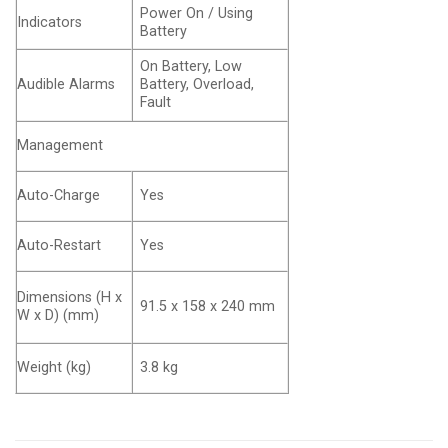
Power On / Using
Indicators
Battery
On Battery, Low
Audible Alarms
Battery, Overload,
Fault
Management
Auto-Charge
Yes
Auto-Restart
Yes
Dimensions (H x
91.5 x 158 x 240 mm
W x D) (mm)
Weight (kg)
3.8 kg