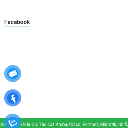
Facebook
APM.NET.VN là Đối Tác của Aruba, Cisco, Fortinet, Mikrotik, Unifi,