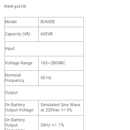
Đánh giá (0)
Model
BU600E
Capacity (VA)
600VA
Input
Voltage Range
165~280VAC
Nominal
50 Hz
Frequency
Output
On Battery
Simulated Sine Wave
Output Voltage
at 220Vac +/-5%
On Battery
Output
50Hz +/- 1%