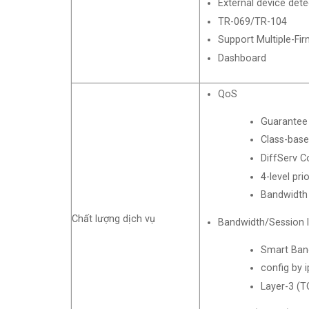
External device det
TR-069/TR-104
Support Multiple-Fi
Dashboard
QoS
Guarantee
Class-base
DiffServ C
4-level pr
Bandwidth
Chất lượng dịch vụ
Bandwidth/Session l
Smart Band
config by 
Layer-3 (