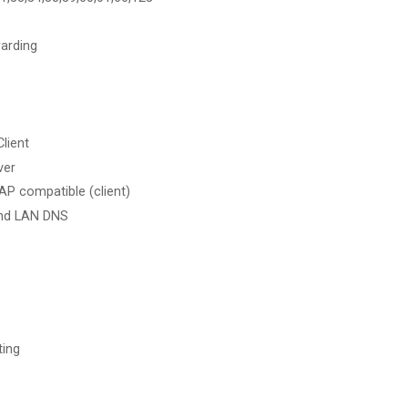
arding
lient
ver
AP compatible (client)
nd LAN DNS
ting