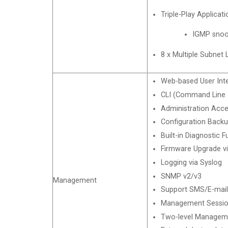
Triple-Play Applicati
IGMP snoo
8 x Multiple Subnet
Web-based User In
CLI (Command Line I
Administration Acce
Configuration Back
Built-in Diagnostic F
Firmware Upgrade 
Logging via Syslog
SNMP v2/v3
Management
Support SMS/E-mail
Management Sessio
Two-level Managem