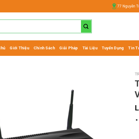
77 Nguyễn T
Chủ
Giới Thiệu
Chính Sách
Giải Pháp
Tài Liệu
Tuyển Dụng
Tin T
T
T
V
L