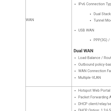
IPv6 Connection Ty
Dual Stack
WAN
Tunnel Mod
USB WAN
PPP(3G) / 
Dual WAN
Load-Balance / Rout
Outbound policy-ba
WAN Connection Fai
Multiple-VLAN
Hotspot Web Portal
Packet Forwarding A
DHCP client/relay/s
DHCP Option: 1,3,6,5