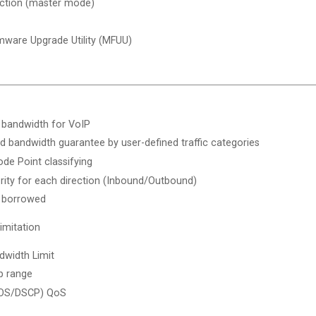
ection (master mode)
rmware Upgrade Utility (MFUU)
 bandwidth for VoIP
d bandwidth guarantee by user-defined traffic categories
ode Point classifying
iority for each direction (Inbound/Outbound)
 borrowed
imitation
width Limit
ip range
TOS/DSCP) QoS