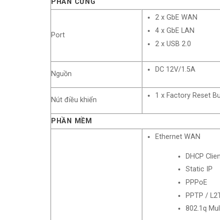
PHẦN CỨNG
2 x GbE WAN
4 x GbE LAN
Port
2 x USB 2.0
DC 12V/1.5A
Nguồn
1 x Factory Reset B
Nút điều khiển
PHẦN MỀM
Ethernet WAN
DHCP Clien
Static IP
PPPoE
PPTP / L2
802.1q Mul