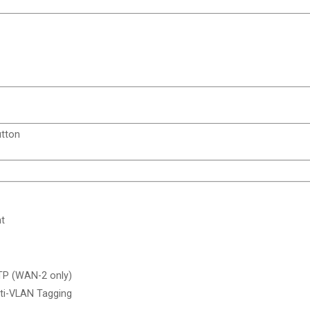
utton
t
TP (WAN-2 only)
ti-VLAN Tagging