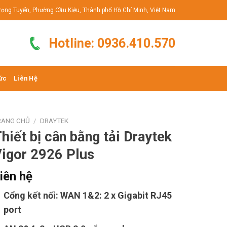
rọng Tuyển, Phường Cầu Kiệu, Thành phố Hồ Chí Minh, Việt Nam
Hotline: 0936.410.570
ức
Liên Hệ
RANG CHỦ
/
DRAYTEK
hiết bị cân bằng tải Draytek
igor 2926 Plus
iên hệ
Cổng kết nối: WAN 1&2: 2 x Gigabit RJ45
port