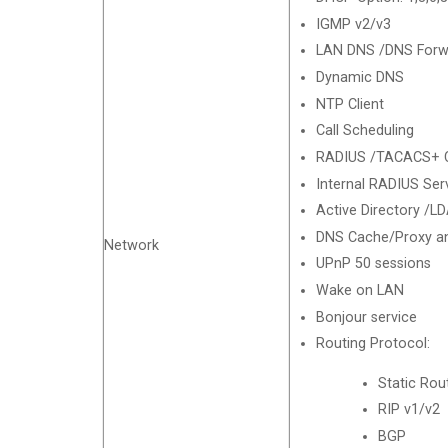
IGMP v2/v3
LAN DNS /DNS Forw
Dynamic DNS
NTP Client
Call Scheduling
RADIUS /TACACS+ C
Internal RADIUS Ser
Active Directory /LD
DNS Cache/Proxy a
Network
UPnP 50 sessions
Wake on LAN
Bonjour service
Routing Protocol:
Static Rou
RIP v1/v2
BGP