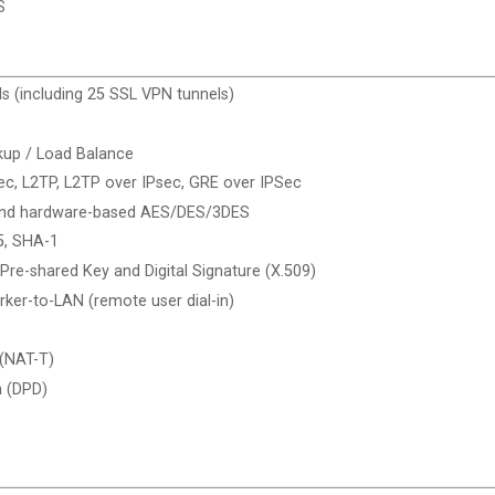
S
s (including 25 SSL VPN tunnels)
kup / Load Balance
sec, L2TP, L2TP over IPsec, GRE over IPSec
and hardware-based AES/DES/3DES
5, SHA-1
 Pre-shared Key and Digital Signature (X.509)
ker-to-LAN (remote user dial-in)
 (NAT-T)
n (DPD)