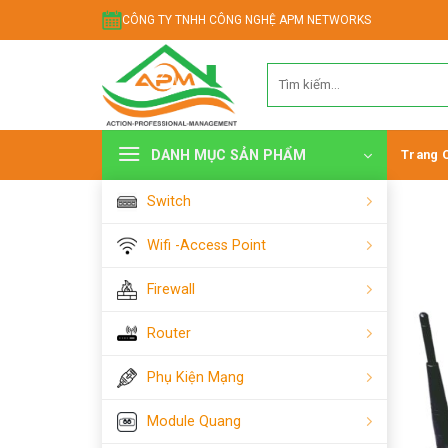
Chuyển
CÔNG TY TNHH CÔNG NGHỆ APM NETWORKS
đến
nội
Tìm
dung
kiếm:
DANH MỤC SẢN PHẨM
Trang 
Switch
Wifi -Access Point
Firewall
Router
Phụ Kiện Mạng
Module Quang