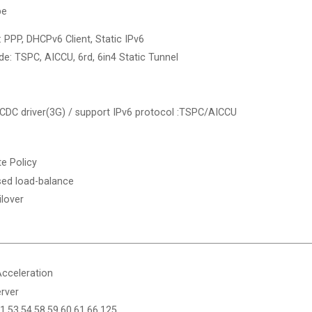
pe
: PPP, DHCPv6 Client, Static IPv6
e: TSPC, AICCU, 6rd, 6in4 Static Tunnel
CDC driver(3G) / support IPv6 protocol :TSPC/AICCU
e Policy
sed load-balance
lover
cceleration
erver
1,53,54,58,59,60,61,66,125