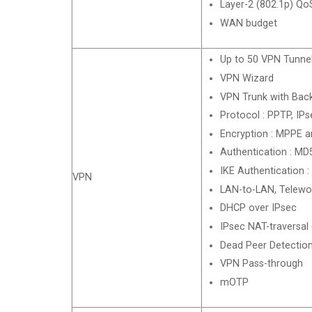
Layer-2 (802.1p) Qo
WAN budget
Up to 50 VPN Tunnel
VPN Wizard
VPN Trunk with Bac
Protocol : PPTP, IP
Encryption : MPPE 
Authentication : MD
IKE Authentication :
VPN
LAN-to-LAN, Telewor
DHCP over IPsec
IPsec NAT-traversal
Dead Peer Detectio
VPN Pass-through
mOTP