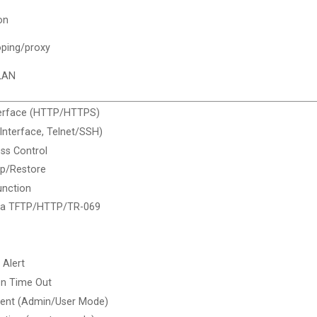
on
ping/proxy
 LAN
terface (HTTP/HTTPS)
nterface, Telnet/SSH)
ss Control
up/Restore
unction
via TFTP/HTTP/TR-069
 Alert
n Time Out
ent (Admin/User Mode)