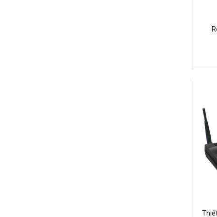
R
Thiế