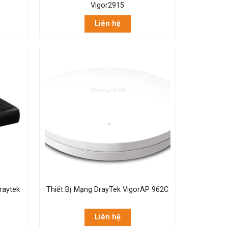
Vigor2915
Liên hệ
Draytek
Thiết Bị Mạng DrayTek VigorAP 962C
Liên hệ