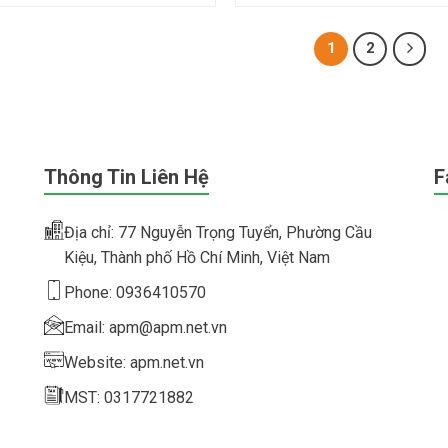
1
2
Thông Tin Liên Hệ
F
Địa chỉ: 77 Nguyễn Trọng Tuyển, Phường Cầu
Kiệu, Thành phố Hồ Chí Minh, Việt Nam
Phone: 0936410570
Email: apm@apm.net.vn
Website: apm.net.vn
MST: 0317721882