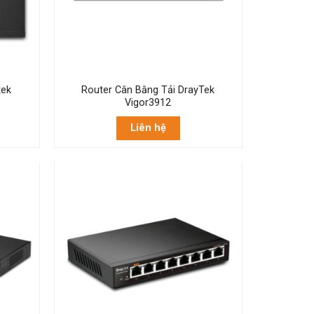
tek
Router Cân Bằng Tải DrayTek
Vigor3912
Liên hệ