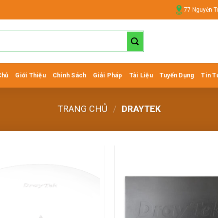
77 Nguyễn T
Chủ
Giới Thiệu
Chính Sách
Giải Pháp
Tài Liệu
Tuyển Dụng
Tin T
TRANG CHỦ
/
DRAYTEK