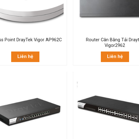
s Point DrayTek Vigor AP962C
Router Cân Bằng Tải Dray
Vigor2962
Liên hệ
Liên hệ