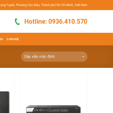
rọng Tuyển, Phường Cầu Kiệu, Thành phố Hồ Chí Minh, Việt Nam
Hotline: 0936.410.570
ức
Liên Hệ