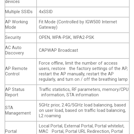
devices
Multiple SSIDs
4xSSID
AP Working
Fit Mode (Controlled by IGW500 Internet
Mode
Gateway)
Security
OPEN, WPA-PSK, WPA2-PSK
AC Auto
CAPWAP Broadcast
Discovery
Force offline, limit the number of access
AP Remote
users, restore the factory settings of the AP,
Control
restart the AP manually, restart the AP
regularly, and turn on / off the breathing lamp
AP Status
Traffic statistics, RF parameters, memory/CPU
Report
information, STA information
5GHz prior, 2.4G/5GHz load balancing, based
STA
on user load, based on traffic load balancing,
Management
L2 roaming
Local Portal, External Portal, Portal whitelist,
Portal
MAC Portal, Portal URL Redirection, Portal