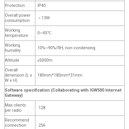
Protection
IP40
Overall power
＜13W
consumption
Working
0~45℃
temperature
Working
10%~90%/RH, non-condensing
humidity
Altitude
≤5000m
Overall
dimension (L x
180mm*180mm*31mm
W x H)
Software specification (Collaborating with IGW500 Internet
Gateway)
Max clients
128
per radio
Recommend
connection
256