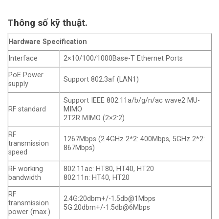
Thông số kỹ thuật.
Hardware Specification
Interface
2×10/100/1000Base-T Ethernet Ports
PoE Power
Support 802.3af (LAN1)
supply
Support IEEE 802.11a/b/g/n/ac wave2 MU-
RF standard
MIMO
2T2R MIMO (2×2:2)
RF
1267Mbps (2.4GHz 2*2: 400Mbps, 5GHz 2*2:
transmission
867Mbps)
speed
RF working
802.11ac: HT80, HT40, HT20
bandwidth
802.11n: HT40, HT20
RF
2.4G:20dbm+/-1.5db@1Mbps
transmission
5G:20dbm+/-1.5db@6Mbps
power (max.)