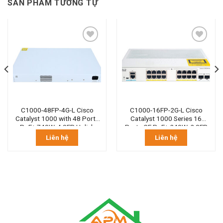
SẢN PHẨM TƯƠNG TỰ
C1000-48FP-4G-L Cisco
C1000-16FP-2G-L Cisco
Catalyst 1000 with 48 Ports
Catalyst 1000 Series 16
PoE+ 740W, 4 SFP Uplink
Ports GE PoE+ 240W, 2 SFP
Liên hệ
Liên hệ