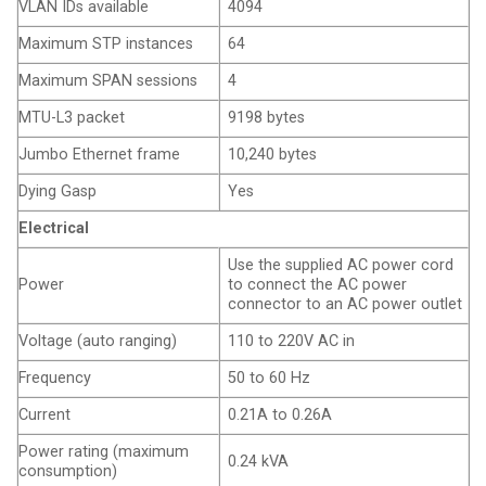
VLAN IDs available
4094
Maximum STP instances
64
Maximum SPAN sessions
4
MTU-L3 packet
9198 bytes
Jumbo Ethernet frame
10,240 bytes
Dying Gasp
Yes
Electrical
Use the supplied AC power cord
Power
to connect the AC power
connector to an AC power outlet
Voltage (auto ranging)
110 to 220V AC in
Frequency
50 to 60 Hz
Current
0.21A to 0.26A
Power rating (maximum
0.24 kVA
consumption)