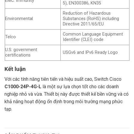
EMC: Immunity
5), EN300386, KN35
Reduction of Hazardous
Environmental
Substances (RoHS) including
Directive 2011/65/EU
Common Language Equipment
Telco
Identifier (CLEI) code
U.S. government
USGv6 and IPv6 Ready Logo
certifications
Kết luận
Với các tính năng tiên tiến và hiệu suất cao, Switch Cisco
C1000-24P-4G-L
là một sự lựa chọn tốt cho các doanh
nghiệp nhỏ và vừa. Thiết bị này được thiết kế bền vững và có
khả năng hoạt động ổn định trong môi trường mạng phức
tạp.