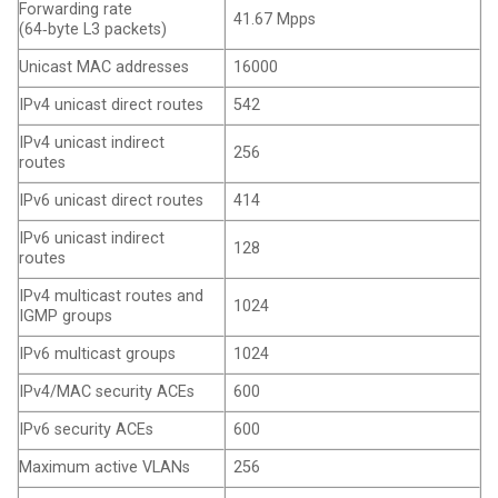
Forwarding rate
41.67 Mpps
(64‑byte L3 packets)
Unicast MAC addresses
16000
IPv4 unicast direct routes
542
IPv4 unicast indirect
256
routes
IPv6 unicast direct routes
414
IPv6 unicast indirect
128
routes
IPv4 multicast routes and
1024
IGMP groups
IPv6 multicast groups
1024
IPv4/MAC security ACEs
600
IPv6 security ACEs
600
Maximum active VLANs
256