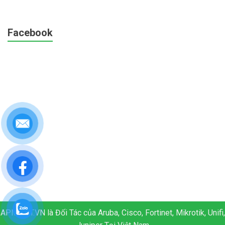
Facebook
APM.NET.VN là Đối Tác của Aruba, Cisco, Fortinet, Mikrotik, Unifi,