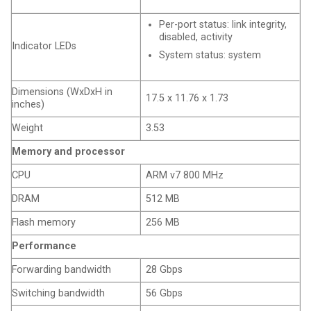
Per-port status: link integrity,
disabled, activity
Indicator LEDs
System status: system
Dimensions (WxDxH in
17.5 x 11.76 x 1.73
inches)
Weight
3.53
Memory and processor
CPU
ARM v7 800 MHz
DRAM
512 MB
Flash memory
256 MB
Performance
Forwarding bandwidth
28 Gbps
Switching bandwidth
56 Gbps