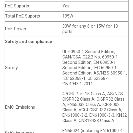
PoE Suports
Yes
Total PoE Suports
195W
30W for any 6 or 15W for 13
PoE Power
ports
Safety and compliance
UL 60950-1 Second Edition,
CAN/CSA-C22.2 No. 60950-1
Second Edition, EN 60950-1
Safety
Second Edition, IEC 60950-1
Second Edition, AS/NZS 60950-1,
IEC 62368-1, UL 62368-1
GB 4943.1-2011
47CFR Part 15 Class A, AS/NZS
CISPR32 Class A, CISPR32 Class
A, EN55032 Class A, ICES-003
EMC: Emissions
Class A, VCCI-CISPR32 Class A,
EN61000-3-2, EN61000-3-3, KN32
Class A, CNS13438 Class A
EN55024 (including EN 61000-4-