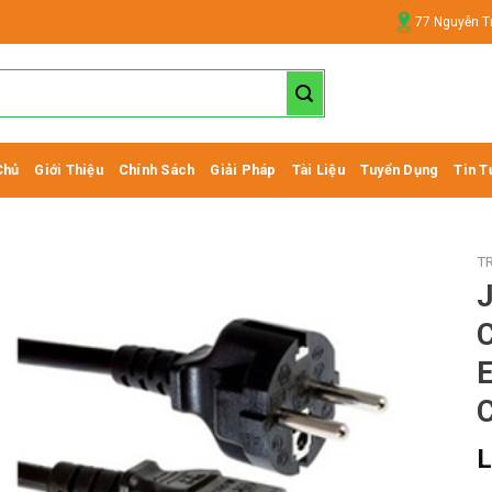
77 Nguyễn T
Chủ
Giới Thiệu
Chính Sách
Giải Pháp
Tài Liệu
Tuyển Dụng
Tin T
T
C
L