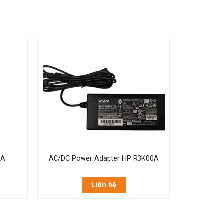
7A
AC/DC Power Adapter HP R3K00A
Liên hệ