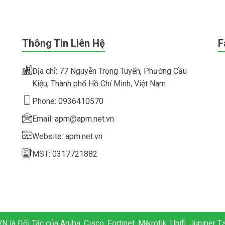
Thông Tin Liên Hệ
F
Địa chỉ: 77 Nguyễn Trọng Tuyển, Phường Cầu
Kiệu, Thành phố Hồ Chí Minh, Việt Nam
Phone: 0936410570
Email: apm@apm.net.vn
Website: apm.net.vn
MST: 0317721882
 là Đối Tác của Aruba, Cisco, Fortinet, Mikrotik, Unifi, Juniper T