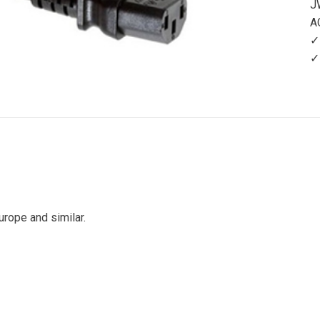
J
A
✓
✓
urope and similar.