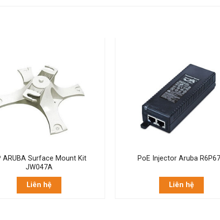
 ARUBA Surface Mount Kit
PoE Injector Aruba R6P6
JW047A
Liên hệ
Liên hệ