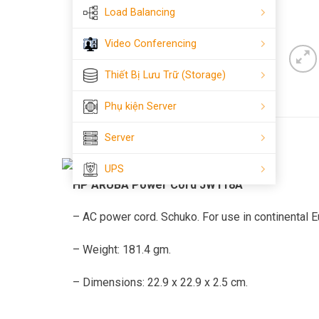
Load Balancing
Video Conferencing
Thiết Bị Lưu Trữ (Storage)
Phụ kiện Server
Mô tả
Đánh giá (0)
Server
UPS
HP ARUBA Power Cord JW118A
– AC power cord. Schuko. For use in continental E
– Weight: 181.4 gm.
– Dimensions: 22.9 x 22.9 x 2.5 cm.