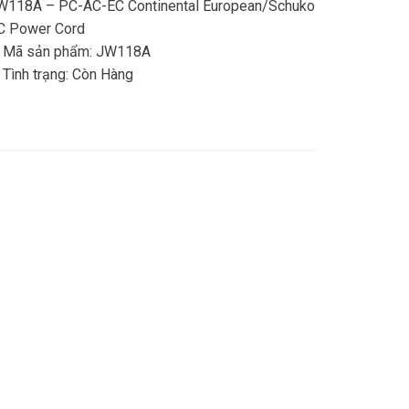
W118A – PC-AC-EC Continental European/Schuko
C Power Cord
 Mã sản phẩm: JW118A
 Tình trạng:
Còn Hàng