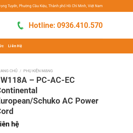
rọng Tuyển, Phường Cầu Kiệu, Thành phố Hồ Chí Minh, Việt Nam
Hotline: 0936.410.570
ức
Liên Hệ
RANG CHỦ
/
PHỤ KIỆN MẠNG
JW118A – PC-AC-EC
ontinental
European/Schuko AC Power
Cord
iên hệ