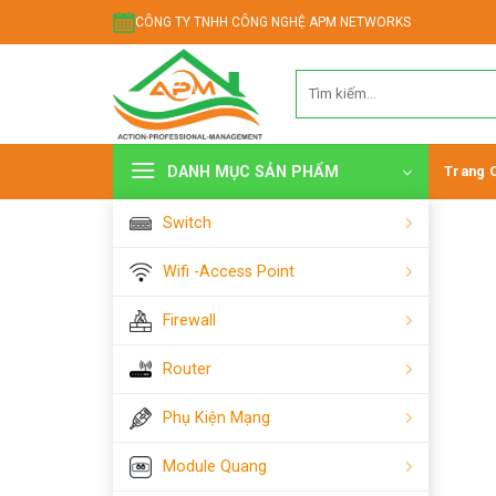
Chuyển
CÔNG TY TNHH CÔNG NGHỆ APM NETWORKS
đến
nội
Tìm
dung
kiếm:
DANH MỤC SẢN PHẨM
Trang 
Switch
Wifi -Access Point
Firewall
Router
Phụ Kiện Mạng
Module Quang