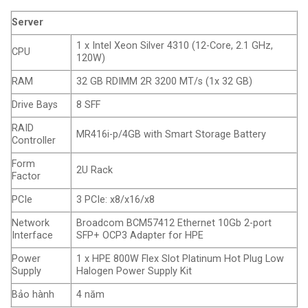
Server
1 x Intel Xeon Silver 4310 (12-Core, 2.1 GHz,
CPU
120W)
RAM
32 GB RDIMM 2R 3200 MT/s (1x 32 GB)
Drive Bays
8 SFF
RAID
MR416i-p/4GB with Smart Storage Battery
Controller
Form
2U Rack
Factor
PCIe
3 PCIe: x8/x16/x8
Network
Broadcom BCM57412 Ethernet 10Gb 2-port
Interface
SFP+ OCP3 Adapter for HPE
Power
1 x HPE 800W Flex Slot Platinum Hot Plug Low
Supply
Halogen Power Supply Kit
Bảo hành
4 năm