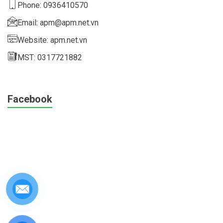
Phone: 0936410570
Email: apm@apm.net.vn
Website: apm.net.vn
MST: 0317721882
Facebook