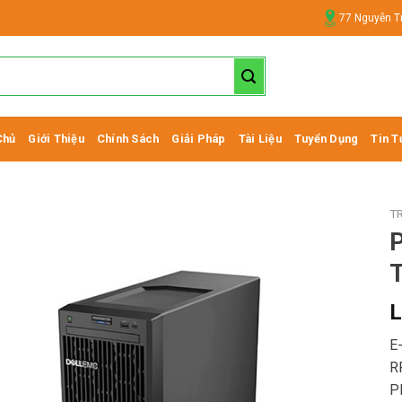
77 Nguyễn T
Chủ
Giới Thiệu
Chính Sách
Giải Pháp
Tài Liệu
Tuyển Dụng
Tin T
T
P
L
E
R
P