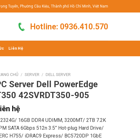
rọng Tuyển, Phường Cầu Kiệu, Thành phố Hồ Chí Minh, Việt Nam
Hotline: 0936.410.570
ức
Liên Hệ
RANG CHỦ
/
SERVER
/
DELL SERVER
C Server Dell PowerEdge
T350 42SVRDT350-905
iên hệ
-2324G/ 16GB DDR4 UDIMM, 3200MT/ 2TB 7.2K
PM SATA 6Gbps 512n 3.5” Hot-plug Hard Drive/
ERC H755/ iDRAC9 Express/ BC5720DP 1GbE