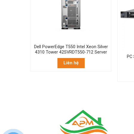
Dell PowerEdge T550 Intel Xeon Silver
4310 Tower 42SVRDT550-712 Server
Edge
PC 
lver 4310
Liên hệ