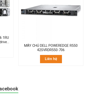
M6 1RU
drive
MÁY CHỦ DELL POWEREDGE R550
42SVRDR550-706
Liên hệ
acebook