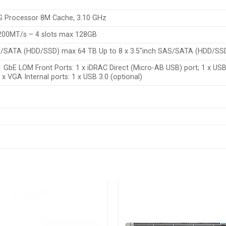
G Processor 8M Cache, 3.10 GHz
00MT/s – 4 slots max 128GB
AS/SATA (HDD/SSD) max 64 TB Up to 8 x 3.5″inch SAS/SATA (HDD/SS
 GbE LOM Front Ports: 1 x iDRAC Direct (Micro-AB USB) port; 1 x USB 3
1 x VGA Internal ports: 1 x USB 3.0 (optional)