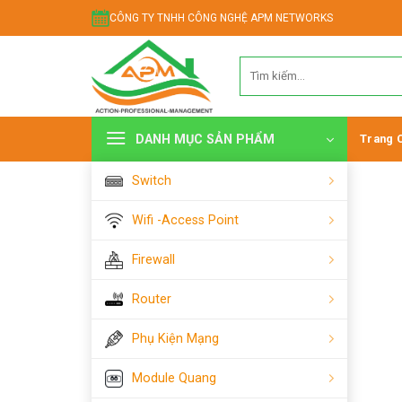
Chuyển
CÔNG TY TNHH CÔNG NGHỆ APM NETWORKS
đến
nội
Tìm
dung
kiếm:
DANH MỤC SẢN PHẨM
Trang 
Switch
Wifi -Access Point
Firewall
Router
Phụ Kiện Mạng
Module Quang