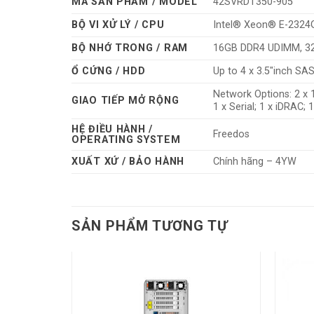
MÃ SẢN PHẨM / MODEL
42SVRDT350-905
BỘ VI XỬ LÝ / CPU
Intel® Xeon® E-2324
BỘ NHỚ TRONG / RAM
16GB DDR4 UDIMM, 32
Ổ CỨNG / HDD
Up to 4 x 3.5″inch S
Network Options: 2 x 1
GIAO TIẾP MỞ RỘNG
1 x Serial; 1 x iDRAC; 
HỆ ĐIỀU HÀNH /
Freedos
OPERATING SYSTEM
XUẤT XỨ / BẢO HÀNH
Chính hãng – 4YW
SẢN PHẨM TƯƠNG TỰ