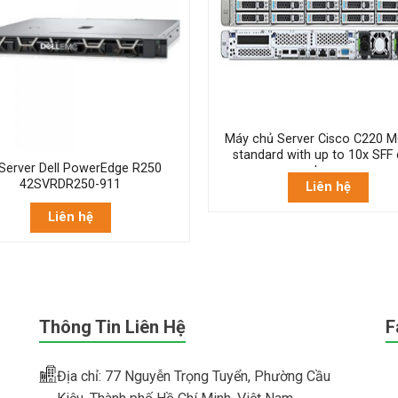
Máy chủ Server Cisco C220 
standard with up to 10x SFF 
Server Dell PowerEdge R250
bays
42SVRDR250-911
Liên hệ
Liên hệ
Thông Tin Liên Hệ
F
Địa chỉ: 77 Nguyễn Trọng Tuyển, Phường Cầu