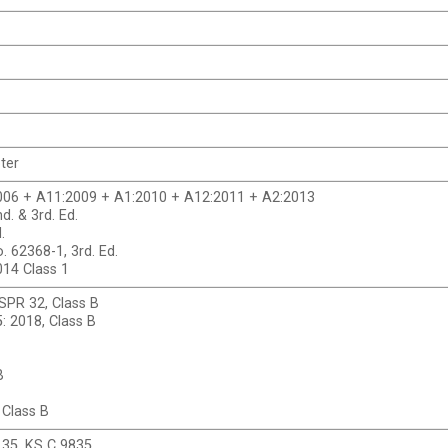
ter
006 + A11:2009 + A1:2010 + A12:2011 + A2:2013
d. & 3rd. Ed.
.
 62368-1, 3rd. Ed.
014 Class 1
SPR 32, Class B
: 2018, Class B
B
Class B
35, KS C 9835