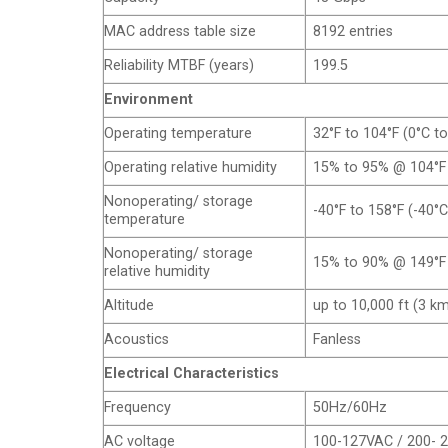
MAC address table size
8192 entries
Reliability MTBF (years)
199.5
Environment
Operating temperature
32°F to 104°F (0°C t
Operating relative humidity
15% to 95% @ 104°F
Nonoperating/ storage
-40°F to 158°F (-40°
temperature
Nonoperating/ storage
15% to 90% @ 149°F
relative humidity
Altitude
up to 10,000 ft (3 k
Acoustics
Fanless
Electrical Characteristics
Frequency
50Hz/60Hz
AC voltage
100-127VAC / 200- 