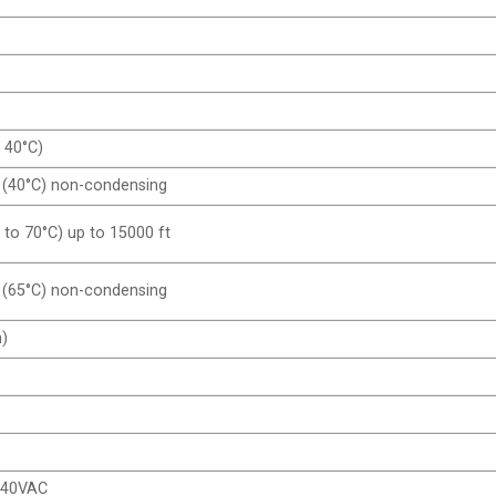
o 40°C)
 (40°C) non-condensing
C to 70°C) up to 15000 ft
 (65°C) non-condensing
m)
240VAC