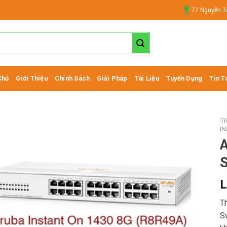
77 Nguyễn T
Chủ
Giới Thiệu
Chính Sách
Giải Pháp
Tài Liệu
Tuyển Dụng
Tin T
T
I
A
L
T
S