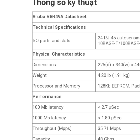
Thông số kỹ thuật
Aruba R8R49A Datasheet
Technical Specifications
24 RJ-45 autosensin
I/O ports and slots
10BASE-T/100BASE-TX:
Physical Characteristics
Dimensions
225(d) x 340(w) x 4
Weight
4.20 lb (1.91 kg)
Processor and Memory
128Kb EEPROM; Packe
Performance
100 Mb latency
< 2.7 µSec
1000 Mb latency
< 1.80 µSec
Throughput (Mpps)
35.71 Mpps
Capacity
48 Gbps