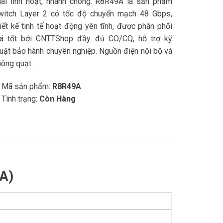
hai linh hoạt, nhanh chóng. R8R49A là sản phẩm
witch Layer 2 có tốc độ chuyển mạch 48 Gbps,
hiết kế tinh tế hoạt động yên tĩnh, được phân phối
iá tốt bởi CNTTShop đầy đủ CO/CQ, hỗ trợ kỹ
huật bảo hành chuyên nghiệp. Nguồn điện nội bộ và
hông quạt.
 Mã sản phẩm:
R8R49A
 Tình trạng:
Còn Hàng
9A)