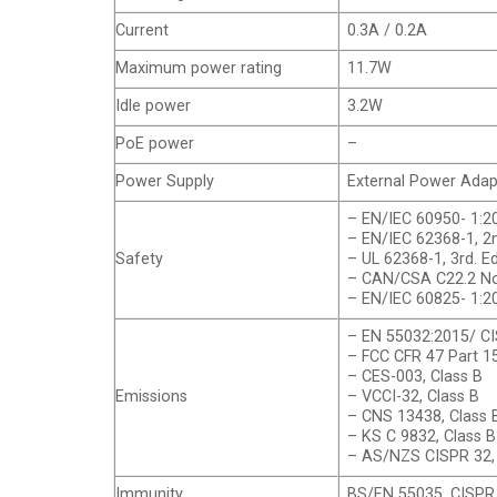
Current
0.3A / 0.2A
Maximum power rating
11.7W
Idle power
3.2W
PoE power
–
Power Supply
External Power Adap
– EN/IEC 60950- 1:2
– EN/IEC 62368-1, 2n
Safety
– UL 62368-1, 3rd. Ed
– CAN/CSA C22.2 No.
– EN/IEC 60825- 1:2
– EN 55032:2015/ CI
– FCC CFR 47 Part 15
– CES-003, Class B
Emissions
– VCCI-32, Class B
– CNS 13438, Class 
– KS C 9832, Class B
– AS/NZS CISPR 32, 
Immunity
BS/EN 55035, CISPR 