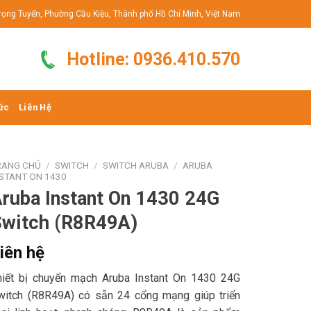
rọng Tuyển, Phường Cầu Kiệu, Thành phố Hồ Chí Minh, Việt Nam
Hotline: 0936.410.570
ức
Liên Hệ
RANG CHỦ
/
SWITCH
/
SWITCH ARUBA
/
ARUBA
NSTANT ON 1430
ruba Instant On 1430 24G
Switch (R8R49A)
iên hệ
hiết bị chuyển mạch Aruba Instant On 1430 24G
witch (R8R49A) có sẵn 24 cổng mạng giúp triển