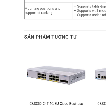
– Supports table-to
Mounting positions and
– Supports wall-moun
supported racking
– Supports under-ta
SẢN PHẨM TƯƠNG TỰ
xNetwork
CBS350-24T-4G-EU Cisco Business
CBS35