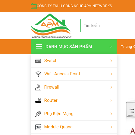
Chuyển
CÔNG TY TNHH CÔNG NGHỆ APM NETWORKS
đến
nội
Tìm
dung
kiếm:
DANH MỤC SẢN PHẨM
Trang 
Switch
Wifi -Access Point
Firewall
Router
Phụ Kiện Mạng
Module Quang