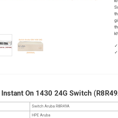
k
S
t
g
t
k
✓
✓
 Instant On 1430 24G Switch (R8R4
Switch Aruba R8R49A
HPE Aruba