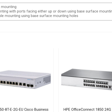
p mounting
ting with ports facing either up or down using base surface mounti
ble mounting using base surface mounting holes
0-8T-E-2G-EU Cisco Business
HPE OfficeConnect 1850 24G