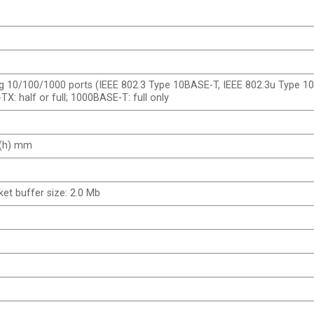
g 10/100/1000 ports (IEEE 802.3 Type 10BASE-T, IEEE 802.3u Type 1
 half or full; 1000BASE-T: full only
4(h) mm
t buffer size: 2.0 Mb